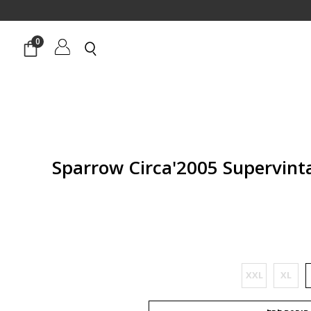
0
חיר
וכחי
א:
₪67
XXL
XL