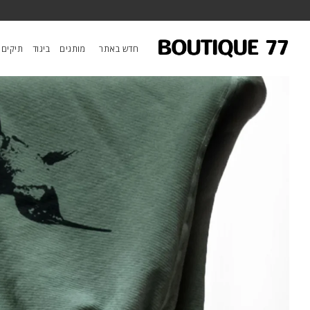
ראשי
/
ביגוד
/
מכנסיים
/
מכנסי פוטר Sparrow Circa'2005 Supervintage
חדש באתר
מותגים
ביגוד
תיקים