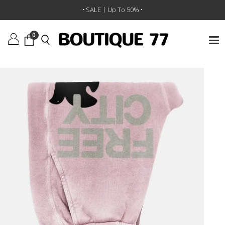
ראשי
/
ביגוד
/
מכנסיים
/
מכנסיים Freecitylarge Sunfades Pocket Sweatpant
• SALE | Up To 50% •
0