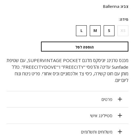
היה:
הוא:
Ballerina
צבע
₪1,344.
₪672.
מידה
L
M
S
XS
הוספה לסל
מכנס טרנינג יוניסקס מדגם SUPERVINTAGE POCKET, עם שטיפת
Sunfade עדינה והדפסי “FREECITY” ו־“FREECITYDOVE”. כולל
מותן עם חוט קשירה, כיסי צד אלכסוניים וכיס אחורי. פריט נינוח ונוח
ליום־יום.
פרטים
סטיילינג אישי
משלוחים ותשלומים