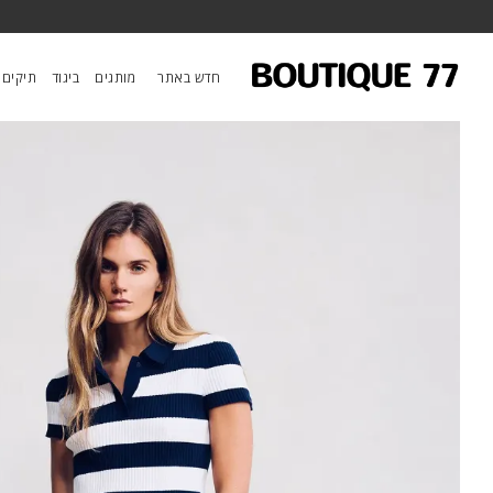
ראשי
/
ביגוד
/
מכנסיים
/
ג’ינס Haisley
חדש באתר
מותגים
ביגוד
תיקים