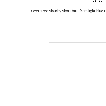
הוספה לסל
Oversized slouchy short built from light blue r