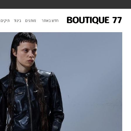
ראשי
/
ביגוד
/
ג'ינסים
/
ג'ינס Kick Fit
חדש באתר
מותגים
ביגוד
תיקים