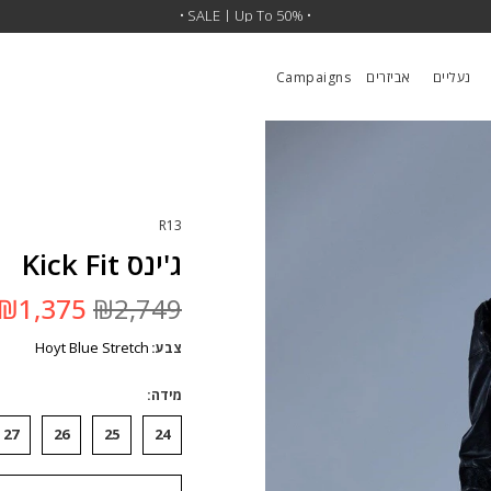
• SALE | Up To 50% •
נעליים
אביזרים
Campaigns
R13
ג'ינס Kick Fit
המחיר
₪
1,375
₪
2,749
המקורי
היה:
Hoyt Blue Stretch
צבע
₪2,749.
מידה
27
26
25
24