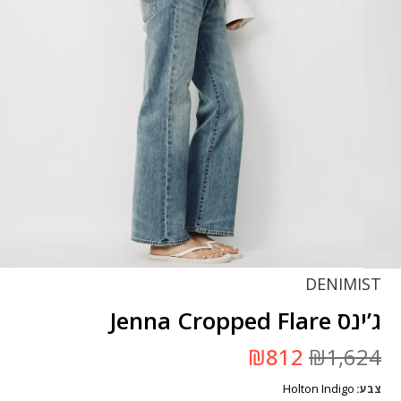
DENIMIST
ג’ינס Jenna Cropped Flare
המחיר
המחיר
₪
812
₪
1,624
המקורי
הנוכחי
היה:
הוא:
Holton Indigo
צבע
₪1,624.
₪812.