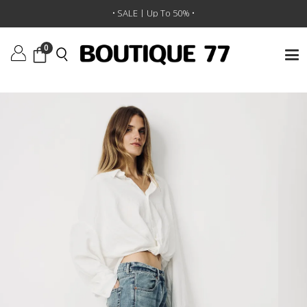
ראשי
/
ביגוד
/
ג'ינסים
/
ג’ינס Jenna Cropped Flare
• SALE | Up To 50% •
0