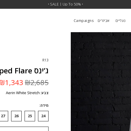
•
SALE | 30% OFF SITEWIDE
• SALE | Up To 50% •
•
נעליים
אביזרים
Campaigns
R13
ג’ינס Joan Cropped Flare
המחיר
₪
1,343
₪
2,685
המקורי
היה:
Aerin White Stretch
צבע
₪2,685.
מידה
27
26
25
24