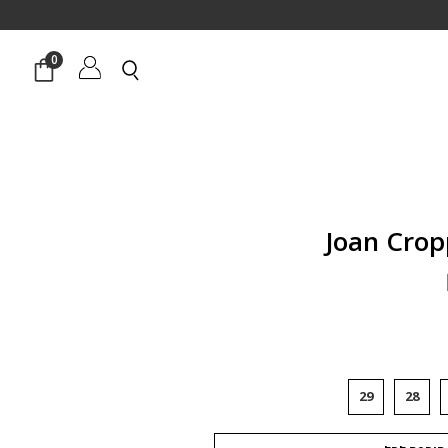
0
המחיר
הנוכחי
הוא:
₪1,343.
29
28