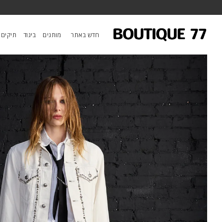
ראשי
/
ביגוד
/
מכנסיים
/
ג’ינס Joan Cropped Flare
חדש באתר
מותגים
ביגוד
תיקים