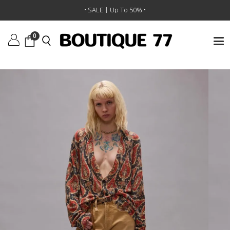
ראשי
/
ביגוד
/
ג'ינסים
/
ג’ינס Joan Cropped Flare
• SALE | Up To 50% •
0