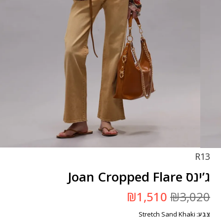
R13
ג’ינס Joan Cropped Flare
המחיר
המחיר
₪
1,510
₪
3,020
המקורי
הנוכחי
היה:
הוא:
Stretch Sand Khaki
צבע
₪3,020.
₪1,510.