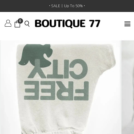
ראשי
/
ביגוד
/
מכנסיים
/
מכנסיים Large Sweatpant
• SALE | Up To 50% •
0