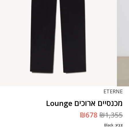
ETERNE
מכנסיים ארוכים Lounge
המחיר
המחיר
₪
678
₪
1,355
המקורי
הנוכחי
היה:
הוא:
Black
צבע
₪1,355.
₪678.