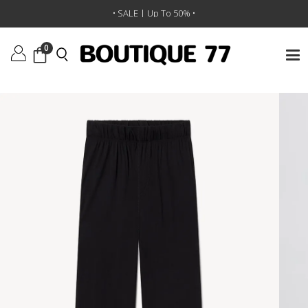
ראשי
/
ביגוד
/
מכנסיים
/
מכנסיים ארוכים Lounge
• SALE | Up To 50% •
0