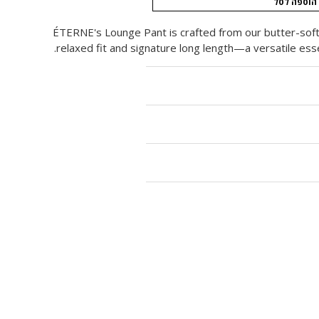
הוספה לסל
ÉTERNE's Lounge Pant is crafted from our butter-soft r
relaxed fit and signature long length—a versatile ess