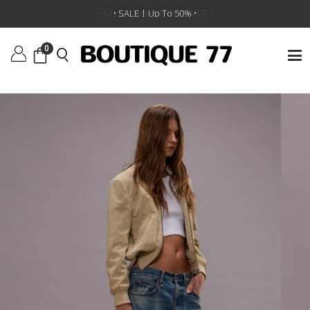
ראשי
/
ביגוד
/
מכנסיים
/
ג'ינס Xbf
•
SALE | 30% OFF SITEWIDE
• SALE | Up To 50% •
•
0