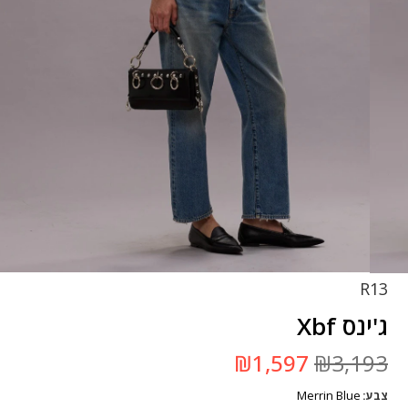
R13
ג'ינס Xbf
המחיר
המחיר
₪
1,597
₪
3,193
המקורי
הנוכחי
היה:
הוא:
Merrin Blue
צבע
₪3,193.
₪1,597.