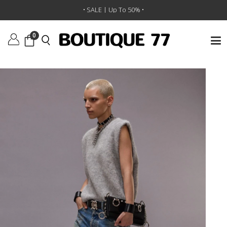
ראשי
/
ביגוד
/
מכנסיים
/
ג'ינס Tailored Drop
• SALE | Up To 50% •
0