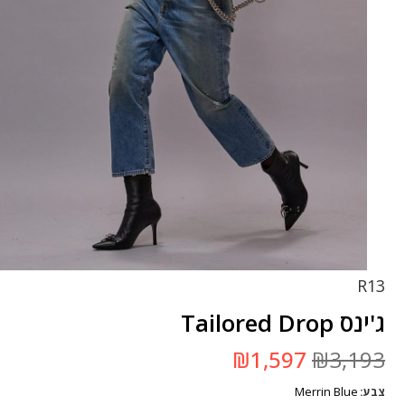
R13
ג'ינס Tailored Drop
המחיר
המחיר
₪
1,597
₪
3,193
המקורי
הנוכחי
היה:
הוא:
Merrin Blue
צבע
₪3,193.
₪1,597.