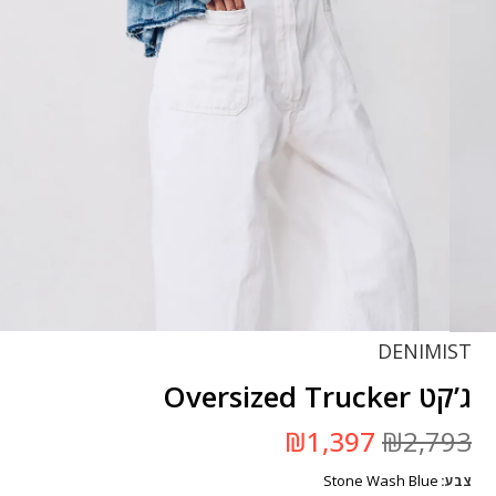
DENIMIST
ג’קט Oversized Trucker
המחיר
המחיר
₪
1,397
₪
2,793
המקורי
הנוכחי
היה:
הוא:
Stone Wash Blue
צבע
₪2,793.
₪1,397.