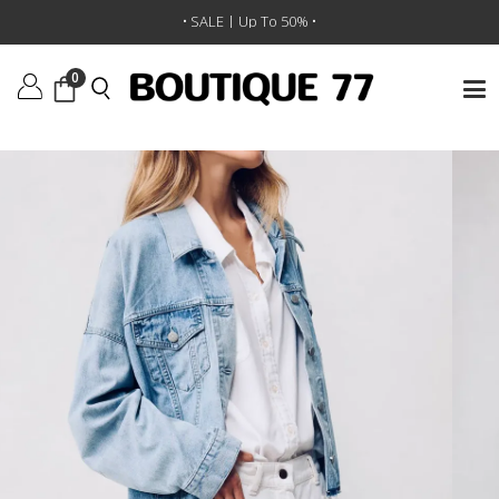
ראשי
/
ביגוד
/
מכנסיים
/
ג’קט Oversized Trucker
• SALE | Up To 50% •
0