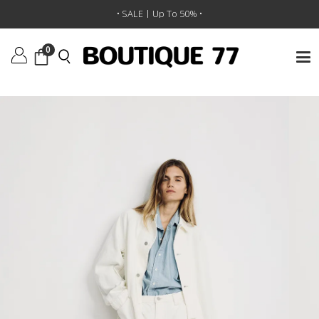
ראשי
/
ביגוד
/
מכנסיים
/
ג’ינס Payden Relaxed Carpenter
• SALE | Up To 50% •
0