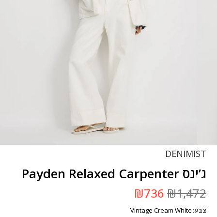
DENIMIST
ג’ינס Payden Relaxed Carpenter
המחיר
המחיר
₪
736
₪
1,472
המקורי
הנוכחי
היה:
הוא:
Vintage Cream White
צבע
₪1,472.
₪736.