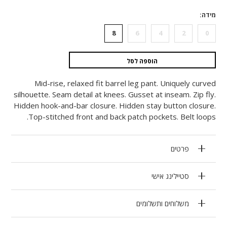
מידה
8
6
4
2
0
הוספה לסל
Mid-rise, relaxed fit barrel leg pant. Uniquely curved
silhouette. Seam detail at knees. Gusset at inseam. Zip fly.
Hidden hook-and-bar closure. Hidden stay button closure.
Top-stitched front and back patch pockets. Belt loops.
פרטים
סטיילינג אישי
משלוחים ותשלומים