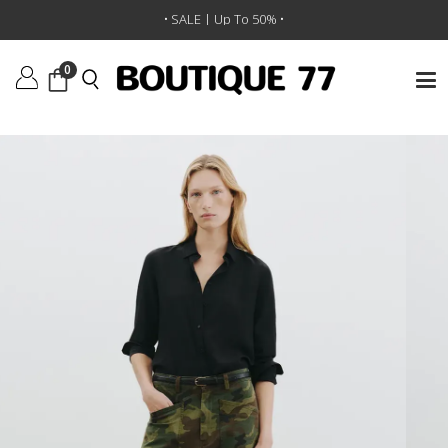
ראשי
/
ביגוד
/
מכנסיים
/
מכנסיים Shon
• SALE | Up To 50% •
0