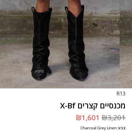
R13
מכנסיים קצרים X-Bf
המחיר
המחיר
₪
1,601
₪
3,201
המקורי
הנוכחי
היה:
הוא:
Charcoal Grey Linen
צבע
₪3,201.
₪1,601.