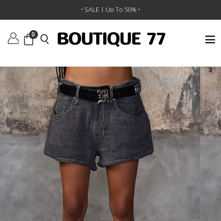
ראשי
/
ביגוד
/
מכנסיים קצרים
/
מכנסיים קצרים X-Bf
• SALE | Up To 50% •
0