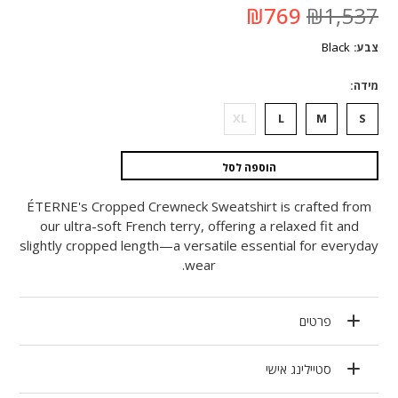
המחיר
המחיר
₪
769
₪
1,537
המקורי
הנוכחי
היה:
הוא:
Black
צבע
₪1,537.
₪769.
מידה
XL
L
M
S
הוספה לסל
ÉTERNE's Cropped Crewneck Sweatshirt is crafted from
our ultra-soft French terry, offering a relaxed fit and
slightly cropped length—a versatile essential for everyday
wear.
פרטים
סטיילינג אישי