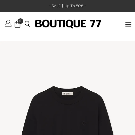
ראשי
/
ביגוד
/
סוודרים וקרדיגנים
/
סוודר Cropped Crewneck
• SALE | Up To 50% •
0