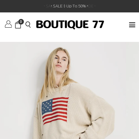
ראשי
/
ביגוד
/
סוודרים וקרדיגנים
/
סוודר Oversized Cropped American Flag
•
SALE | 30% OFF SITEWIDE
• SALE | Up To 50% •
•
0