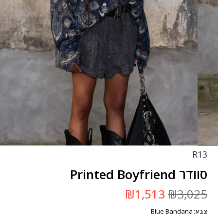
R13
סוודר Printed Boyfriend
המחיר
המחיר
₪
1,513
₪
3,025
המקורי
הנוכחי
היה:
הוא:
Blue Bandana
צבע
₪3,025.
₪1,513.