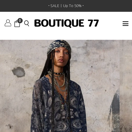
ראשי
/
ביגוד
/
סוודרים וקרדיגנים
/
סוודר Printed Boyfriend
• SALE | Up To 50% •
0