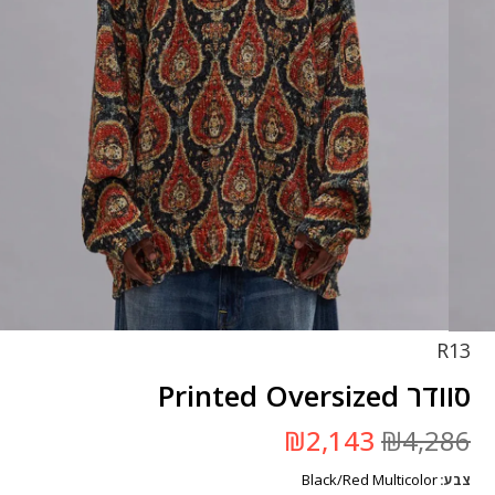
R13
סוודר Printed Oversized
המחיר
המחיר
₪
2,143
₪
4,286
המקורי
הנוכחי
היה:
הוא:
Black/Red Multicolor
צבע
₪4,286.
₪2,143.