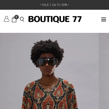
ראשי
/
ביגוד
/
סוודרים וקרדיגנים
/
סוודר Printed Oversized
• SALE | Up To 50% •
0