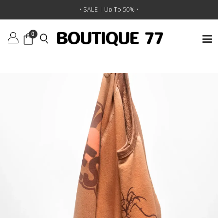
ראשי
/
ביגוד
/
סווטשירטים וקפוצ'ונים
/
• SALE | Up To 50% •
סווטשירט Basicgoodness Schulz Supervintage Yumm
0