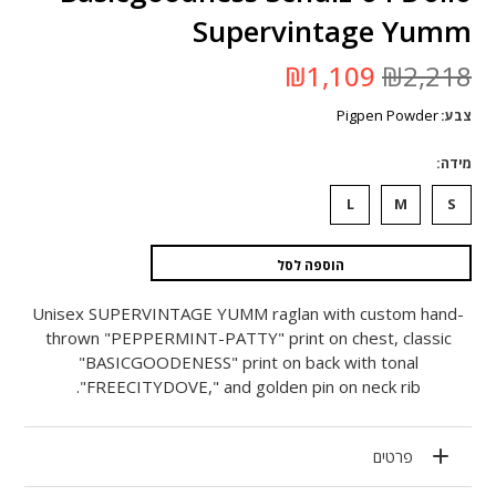
Supervintage Yumm
המחיר
המחיר
₪
1,109
₪
2,218
המקורי
הנוכחי
היה:
הוא:
Pigpen Powder
צבע
₪2,218.
₪1,109.
מידה
L
M
S
הוספה לסל
Unisex SUPERVINTAGE YUMM raglan with custom hand-
thrown "PEPPERMINT-PATTY" print on chest, classic
"BASICGOODENESS" print on back with tonal
"FREECITYDOVE," and golden pin on neck rib.
פרטים