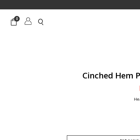
0
המחיר
הנוכחי
הוא:
He
₪1,397.