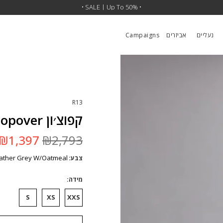
•
SALE | 30% OFF SITEWIDE
• SALE | Up To 50% •
•
נעליים
אביזרים
Campaigns
R13
קפוצ׳ון Cinched Hem Popover
המחיר
₪
1,397
₪
2,793
המקורי
היה:
ather Grey W/Oatmeal
צבע
₪2,793.
מידה
S
XS
XXS