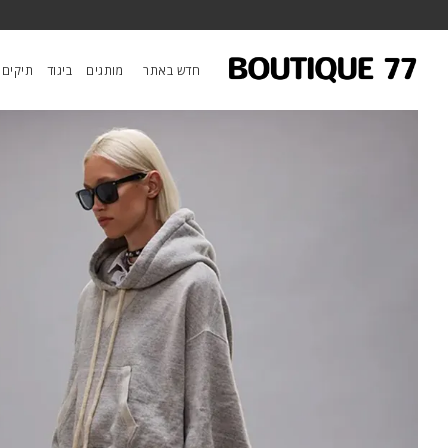
ראשי
/
ביגוד
/
סווטשירטים וקפוצ'ונים
/
קפוצ׳ון Cinched Hem Popover
חדש באתר
מותגים
ביגוד
תיקים