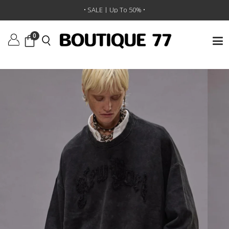
ראשי
/
ביגוד
/
סווטשירטים וקפוצ'ונים
/
סווטשירט New York Balloon
• SALE | Up To 50% •
0