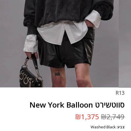
R13
סווטשירט New York Balloon
המחיר
המחיר
₪
1,375
₪
2,749
המקורי
הנוכחי
היה:
הוא:
Washed Black
צבע
₪2,749.
₪1,375.