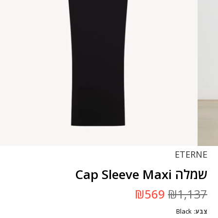
ETERNE
שמלה Cap Sleeve Maxi
המחיר
המחיר
₪
569
₪
1,137
המקורי
הנוכחי
היה:
הוא:
Black
צבע
₪1,137.
₪569.