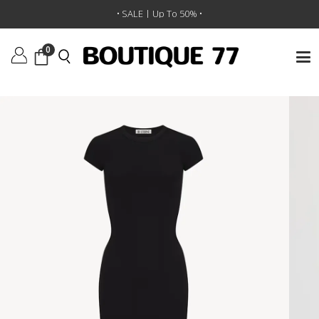
ראשי
/
ביגוד
/
שמלות
/
שמלה Cap Sleeve Maxi
• SALE | Up To 50% •
0