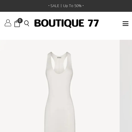
ראשי
/
ביגוד
/
שמלות
/
שמלה Hedi Maxi
• SALE | Up To 50% •
0