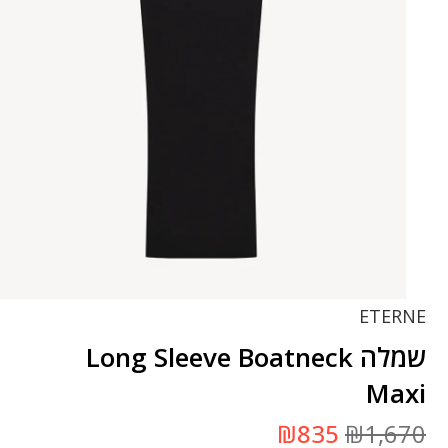
ETERNE
שמלה Long Sleeve Boatneck
Maxi
המחיר
המחיר
₪
835
₪
1,670
המקורי
הנוכחי