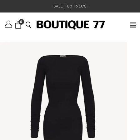
ראשי
/
ביגוד
/
שמלות
/
שמלה Long Sleeve Boatneck Maxi
• SALE | Up To 50% •
0