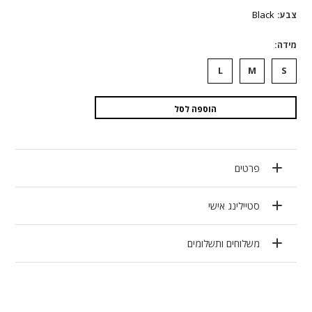
היה:
הוא:
Black
צבע
₪1,670.
₪835.
מידה
L
M
S
הוספה לסל
פרטים
סטיילינג אישי
משלוחים ותשלומים