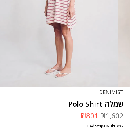
DENIMIST
שמלה Polo Shirt
המחיר
המחיר
₪
801
₪
1,602
המקורי
הנוכחי
היה:
הוא:
Red Stripe Multi
צבע
₪1,602.
₪801.