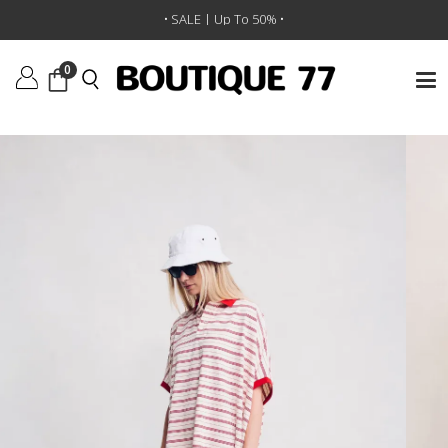
ראשי
/
ביגוד
/
שמלות
/
שמלה Polo Shirt
• SALE | Up To 50% •
0