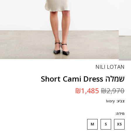
NILI LOTAN
שמלה Short Cami Dress
המחיר
המחיר
₪
1,485
₪
2,970
המקורי
הנוכחי
היה:
הוא:
Ivory
צבע
₪2,970.
₪1,485.
מידה
M
S
XS