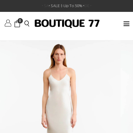
ראשי
/
ביגוד
/
שמלות
/
שמלה Short Cami Dress
•
SALE | 30% OFF SITEWIDE
• SALE | Up To 50% •
•
0