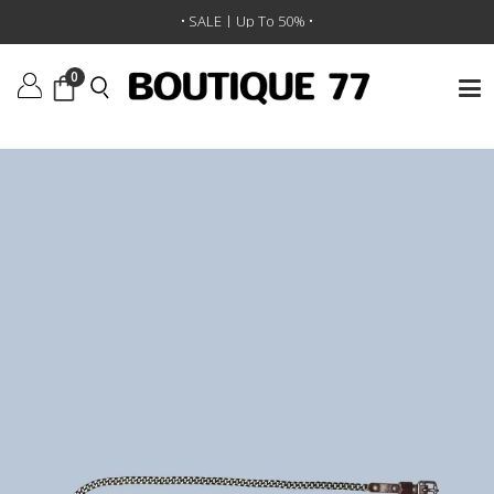
ראשי
/
אביזרים
/
חגורות
/
חגורה Skinny Chain
• SALE | Up To 50% •
0