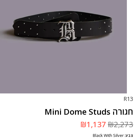
R13
חגורה Mini Dome Studs
המחיר
המחיר
₪
1,137
₪
2,273
המקורי
הנוכחי
היה:
הוא:
Black With Silver
צבע
₪2,273.
₪1,137.