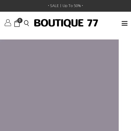
ראשי
/
אביזרים
/
חגורות
/
חגורה Mini Dome Studs
• SALE | Up To 50% •
0