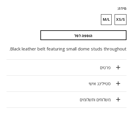
מידה
M/L
XS/S
הוספה לסל
Black leather belt featuring small dome studs throughout.
פרטים
סטיילינג אישי
משלוחים ותשלומים