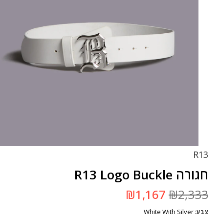
R13
חגורה R13 Logo Buckle
המחיר
המחיר
₪
1,167
₪
2,333
המקורי
הנוכחי
היה:
הוא:
White With Silver
צבע
₪2,333.
₪1,167.