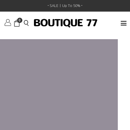
ראשי
/
אביזרים
/
חגורות
/
חגורה R13 Logo Buckle
• SALE | Up To 50% •
0