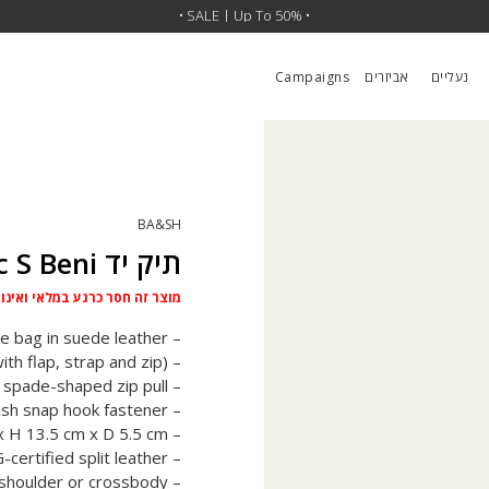
•
SALE | 30% OFF SITEWIDE
• SALE | Up To 50% •
•
נעליים
אביזרים
Campaigns
BA&SH
תיק יד Sac S Beni
מוצר זה חסר כרגע במלאי ואינו ז
– Supple baguette bag in suede leather
– Three functional exterior pockets (fastening with flap, strap and zip)
– Zip fastening with signature spade-shaped zip pull
– Removable, adjustable shoulder strap with ba&sh snap hook fastener
– Dimensions: W 28 cm x H 13.5 cm x D 5.5 cm
– Made with LWG-certified split leather
– Can be carried on the shoulder or crossbody