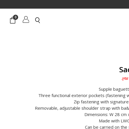
0
מין.