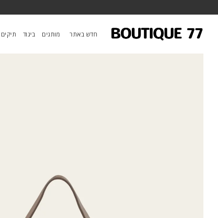
ראשי
/
מותגים
/
BA&SH
/
תיק יד Sac S Beni
חדש באתר
מותגים
ביגוד
תיקים