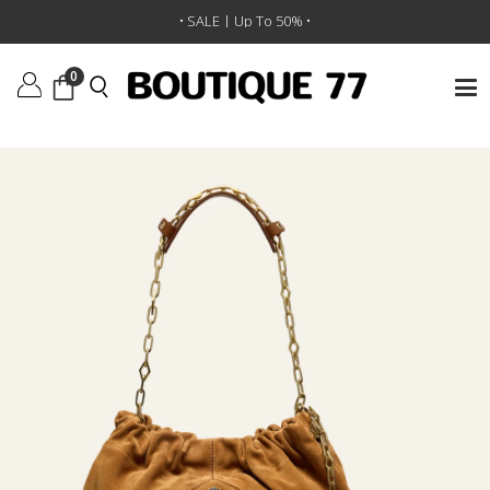
ראשי
/
מותגים
/
BA&SH
/
תיק יד June
• SALE | Up To 50% •
0