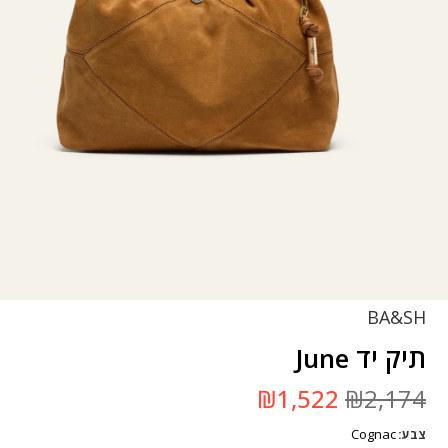
BA&SH
תיק יד June
המחיר
המחיר
₪
1,522
₪
2,174
המקורי
הנוכחי
היה:
הוא:
Cognac
צבע
₪2,174.
₪1,522.