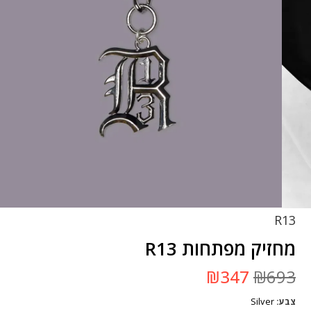
R13
מחזיק מפתחות R13
המחיר
המחיר
₪
347
₪
693
המקורי
הנוכחי
היה:
הוא:
Silver
צבע
₪693.
₪347.