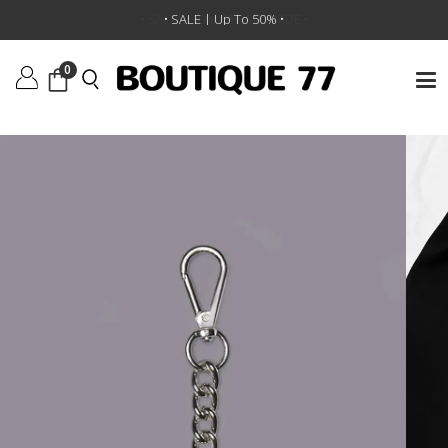
ראשי
/
מותגים
/
R13
/
מחזיק מפתחות R13
•
SALE | 30% OFF SITEWIDE
• SALE | Up To 50% •
•
0