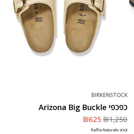
BIRKENSTOCK
כפכפי Arizona Big Buckle
המחיר
המחיר
₪
625
₪
1,250
המקורי
הנוכחי
היה:
הוא:
Raffia Naturale
צבע
₪1,250.
₪625.