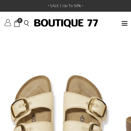
ראשי
/
נעליים
/
סנדלים
/
כפכפי Arizona Big Buckle
• SALE | Up To 50% •
0