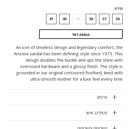
מידה
41
40
39
38
37
36
הוספה לסל
An icon of timeless design and legendary comfort, the
Arizona sandal has been defining style since 1973. This
design doubles the buckle and ups the shine with
oversized hardware and a glossy finish. The style is
grounded in our original contoured footbed, lined with
ultra-smooth leather for a luxe feel every time.
פרטים
סטיילינג אישי
משלוחים ותשלומים