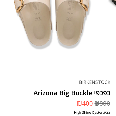
BIRKENSTOCK
כפכפי Arizona Big Buckle
המחיר
המחיר
₪
400
₪
800
המקורי
הנוכחי
היה:
הוא:
High-Shine Oyster
צבע
₪800.
₪400.