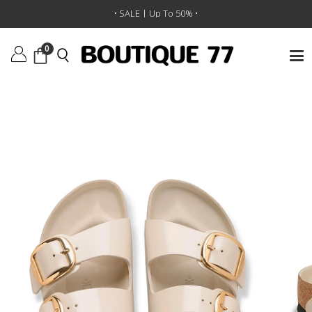
ראשי
/
נעליים
/
סנדלים
/
כפכפי Arizona Big Buckle
•
SALE | 30% OFF SITEWIDE
• SALE | Up To 50% •
•
0