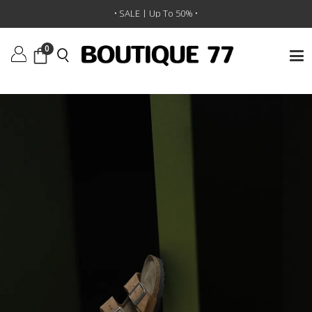
ראשי
/
נעליים
/
סנדלים
/
כפכפי Arizona
• SALE | Up To 50% •
0