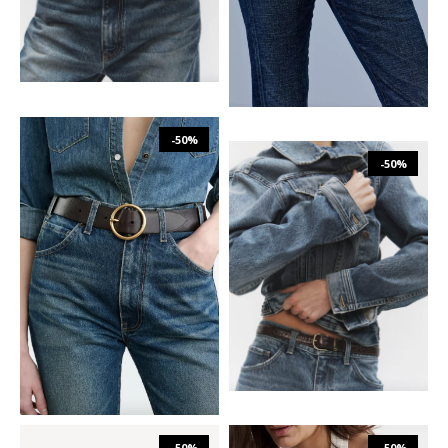
80
85
90
-50%
-50%
₪
937
₪
1,874
₪
753
₪
1,505
75
80
85
80
85
90
-50%
-50%