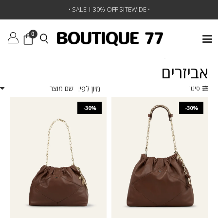
•
SALE | 30% OFF SITEWIDE
• SALE | Up To 50% •
•
0
ראשי
/
אביזרים
/
עמוד 2
אביזרים
מיון לפי:
סינון
-30%
-30%
₪
1,352
₪
1,931
₪
1,522
₪
2,174
O/S
O/S