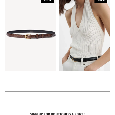
₪
753
₪
1,505
₪
753
₪
1,505
75
80
85
75
80
85
SIGN UP FOR BOUTIQUE77 UPDATE