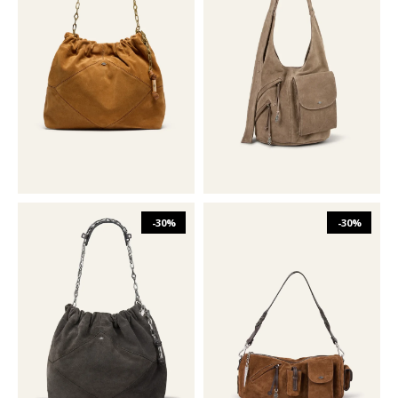
₪
1,522
₪
2,174
₪
1,902
₪
2,717
O/S
O/S
-30%
-30%
₪
1,522
₪
2,174
₪
1,352
₪
1,931
O/S
O/S