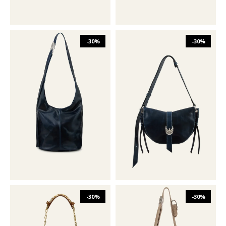
-30%
-30%
₪
1,832
₪
2,617
₪
1,352
₪
1,931
O/S
O/S
-30%
-30%