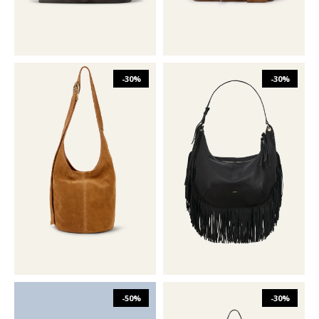
-30%
-30%
₪
1,832
₪
2,617
₪
1,632
₪
2,331
O/S
O/S
-50%
-30%