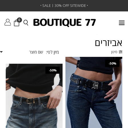
•
SALE | 30% OFF SITEWIDE
•
0
ראשי
/
אביזרים
/
עמוד 3
אביזרים
מיון לפי:
סינון
-50%
-50%
₪
1,191
₪
2,381
₪
1,505
₪
753
O/S
80
85
90