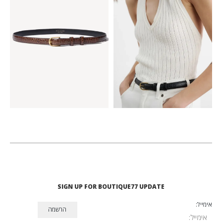
₪
753
₪
1,505
₪
753
₪
1,505
75
80
85
75
80
85
SIGN UP FOR BOUTIQUE77 UPDATE
אימייל: