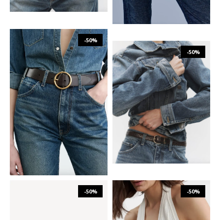
-50%
-50%
₪
937
₪
1,874
₪
753
₪
1,505
75
80
85
80
85
90
-50%
-50%